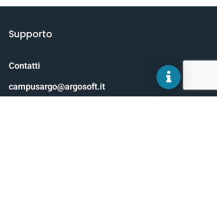
Supporto
Contatti
campusargo@argosoft.it
Scarica il manuale
About CampusArgo
Termini e condizioni