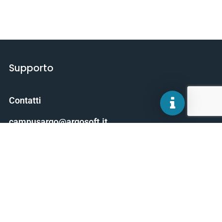
Supporto
Contatti
campusargo@argosoft.it
Scarica il manuale
About CampusArgo