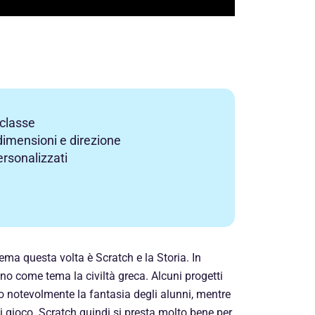
 classe
dimensioni e direzione
ersonalizzati
tema questa volta è Scratch e la Storia. In
no come tema la civiltà greca. Alcuni progetti
o notevolmente la fantasia degli alunni, mentre
 di gioco. Scratch quindi si presta molto bene per