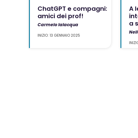
ChatGPT e compagni:
A l
amici dei prof!
int
a 
Carmelo Ialacqua
Nell
INIZIO: 13 GENNAIO 2025
INIZ