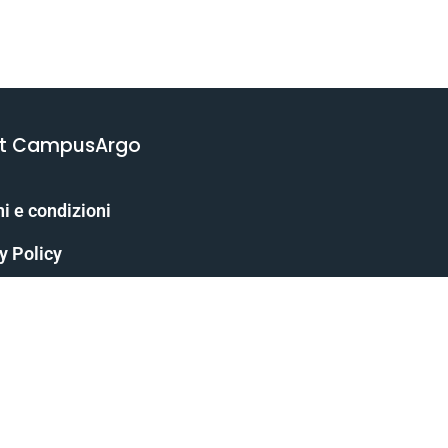
t CampusArgo
i e condizioni
y Policy