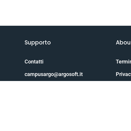
Supporto
Abou
Contatti
Termin
campusargo@argosoft.it
Privac
Scarica il manuale