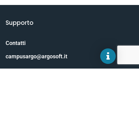
Supporto
Contatti
campusargo@argosoft.it
Scarica il manuale
About CampusArgo
Termini e condizioni