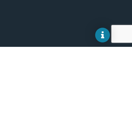
© 2026 CAMPUSARGO BY ARGO SOFTWARE SRL. – P. IVA
00838520880
Cerchi qualcosa? Scrivi qui.