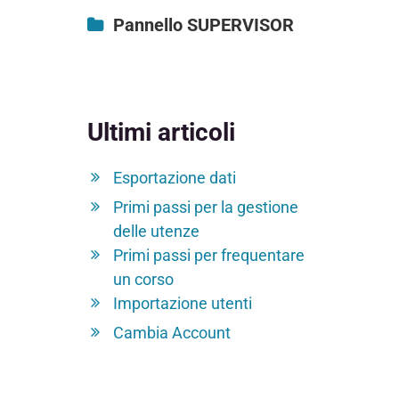
Elimina ArgoID
Struttura corso
Acquisto licenza
Pannello SUPERVISOR
Collegare account ad
Test finale
Dashboard Supervisor
ArgoID
Corsi acquistati
Cambia Account
Iscrizioni ai corsi
Ultimi articoli
Pagine personali
Importazione utenti
Esportazione dati
Esportazione dati
Primi passi per la gestione
delle utenze
Primi passi per frequentare
un corso
Importazione utenti
Cambia Account