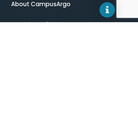
About CampusArgo
Termini e condizioni
Privacy Policy
Cerchi qualcosa? Scrivi qui.