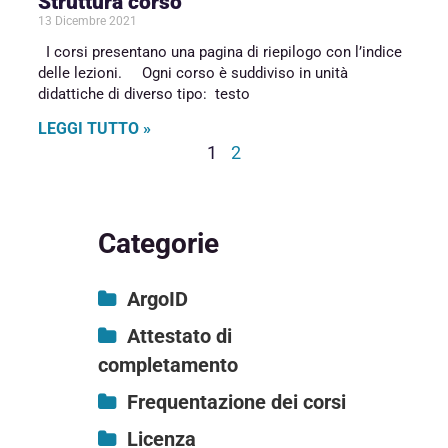
Struttura corso
13 Dicembre 2021
I corsi presentano una pagina di riepilogo con l’indice
delle lezioni. Ogni corso è suddiviso in unità
didattiche di diverso tipo: testo
LEGGI TUTTO »
1
2
Categorie
ArgoID
Come accedere ad
Attestato di
CampusArgo
completamento
Creare un ArgoID
Come ottenere
Frequentazione dei corsi
l’attestato
Gestisci ArgoID
Pagina I MIEI CORSI
Licenza