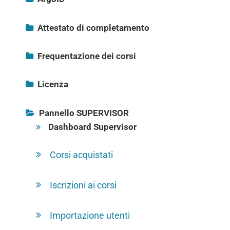
Come accedere ad CampusArgo
Attestato di completamento
Come ottenere l’attestato
Creare un ArgoID
Frequentazione dei corsi
Pagina I MIEI CORSI
Gestisci ArgoID
Licenza
Acquisto licenza
Struttura corso
Elimina ArgoID
Pannello SUPERVISOR
Dashboard Supervisor
Test finale
Collegare account ad ArgoID
Corsi acquistati
Cambia Account
Iscrizioni ai corsi
Pagine personali
Importazione utenti