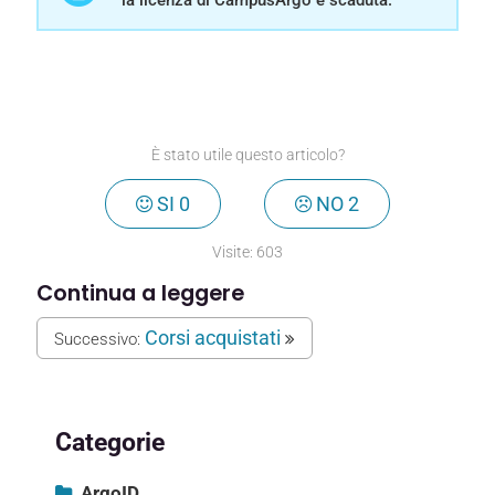
È stato utile questo articolo?
SI
0
NO
2
Visite:
603
Continua a leggere
Corsi acquistati
Successivo:
Categorie
ArgoID